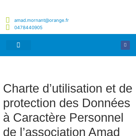
amad.mornant@orange.fr
0478440905
AIDE À DOMICILE
SOINS À DOMICILE
PORTAGE DE REPAS
TRANSPORT ACCOMPAGNÉ
Charte d’utilisation et de
protection des Données
à Caractère Personnel
de l’association Amad